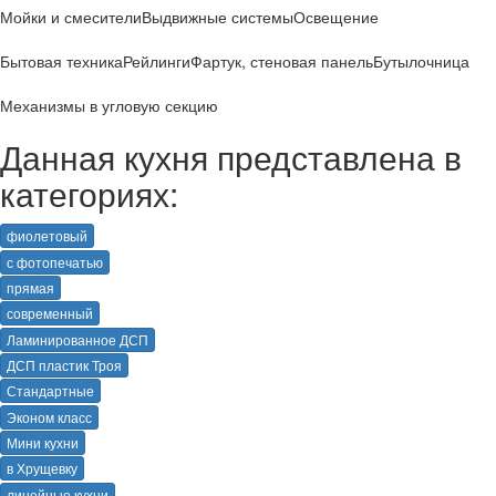
Мойки и смесители
Выдвижные системы
Освещение
Бытовая техника
Рейлинги
Фартук, стеновая панель
Бутылочница
Механизмы в угловую секцию
Данная кухня представлена в
категориях:
фиолетовый
с фотопечатью
прямая
современный
Ламинированное ДСП
ДСП пластик Троя
Стандартные
Эконом класс
Мини кухни
в Хрущевку
линейные кухни