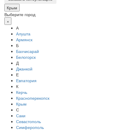
Крым
Выберите город
×
А
Алушта
Армянск
Б
Бахчисарай
Белогорск
Д
Джанкой
Е
Евпатория
К
Керчь
Красноперекопск
Крым
С
Саки
Севастополь
Симферополь