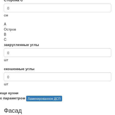
см
A
Остров
B
C
закругленные углы
шт
скошенные углы
шт
еще кухни
с параметром
Ламинированное ДСП
Фасад