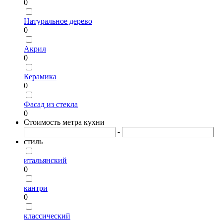
0
Натуральное дерево
0
Акрил
0
Керамика
0
Фасад из стекла
0
Стоимость метра кухни
-
стиль
итальянский
0
кантри
0
классический