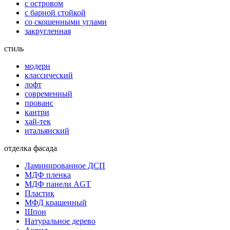
с островом
с барной стойкой
со скошенными углами
закругленная
стиль
модерн
классический
лофт
современный
прованс
кантри
хай-тек
итальянский
отделка фасада
Ламинированное ДСП
МДФ пленка
МДФ панели AGT
Пластик
МФД крашенный
Шпон
Натуральное дерево