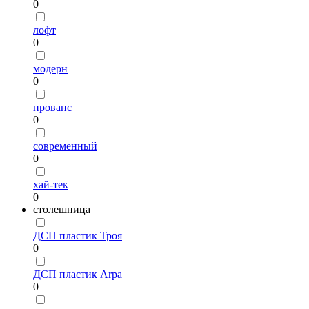
0
лофт
0
модерн
0
прованс
0
современный
0
хай-тек
0
столешница
ДСП пластик Троя
0
ДСП пластик Arpa
0