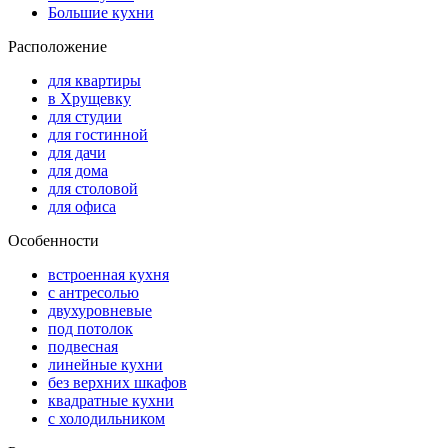
Большие кухни
Расположение
для квартиры
в Хрущевку
для студии
для гостинной
для дачи
для дома
для столовой
для офиса
Особенности
встроенная кухня
с антресолью
двухуровневые
под потолок
подвесная
линейные кухни
без верхних шкафов
квадратные кухни
с холодильником