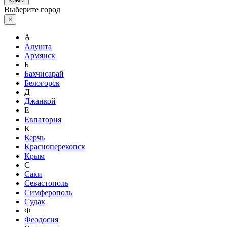
Выберите город
×
А
Алушта
Армянск
Б
Бахчисарай
Белогорск
Д
Джанкой
Е
Евпатория
К
Керчь
Красноперекопск
Крым
С
Саки
Севастополь
Симферополь
Судак
Ф
Феодосия