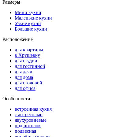
Размеры
Мини кухни
Маленькие кухни
Узкие кухни
Большие кухни
Расположение
для квартиры
в Хрущевку
для студии
для гостинной
для дачи
для дома
для столовой
для офиса
Особенности
встроенная кухня
с антресолью
двухуровневые
под потолок
подвесная
линейные кухни