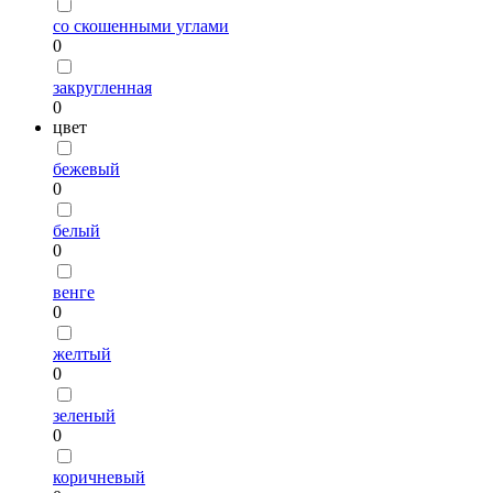
со скошенными углами
0
закругленная
0
цвет
бежевый
0
белый
0
венге
0
желтый
0
зеленый
0
коричневый