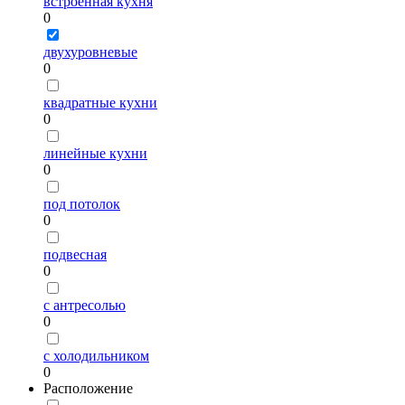
встроенная кухня
0
двухуровневые
0
квадратные кухни
0
линейные кухни
0
под потолок
0
подвесная
0
с антресолью
0
с холодильником
0
Расположение