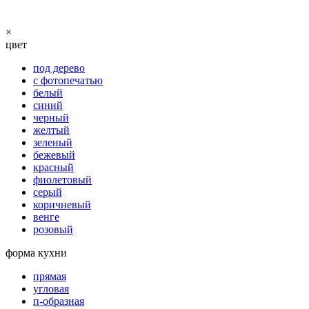
×
цвет
под дерево
с фотопечатью
белый
синий
черный
желтый
зеленый
бежевый
красный
фиолетовый
серый
коричневый
венге
розовый
форма кухни
прямая
угловая
п-образная