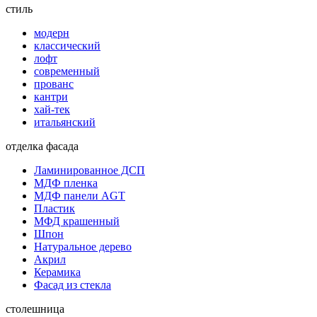
стиль
модерн
классический
лофт
современный
прованс
кантри
хай-тек
итальянский
отделка фасада
Ламинированное ДСП
МДФ пленка
МДФ панели AGT
Пластик
МФД крашенный
Шпон
Натуральное дерево
Акрил
Керамика
Фасад из стекла
столешница