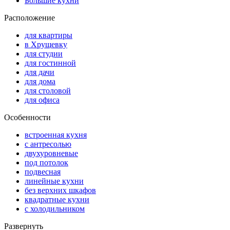
Большие кухни
Расположение
для квартиры
в Хрущевку
для студии
для гостинной
для дачи
для дома
для столовой
для офиса
Особенности
встроенная кухня
с антресолью
двухуровневые
под потолок
подвесная
линейные кухни
без верхних шкафов
квадратные кухни
с холодильником
Развернуть