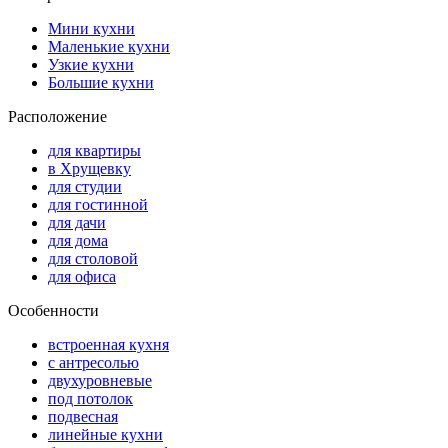
Мини кухни
Маленькие кухни
Узкие кухни
Большие кухни
Расположение
для квартиры
в Хрущевку
для студии
для гостинной
для дачи
для дома
для столовой
для офиса
Особенности
встроенная кухня
с антресолью
двухуровневые
под потолок
подвесная
линейные кухни