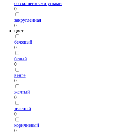
со скошенными углами
0
закругленная
0
цвет
бежевый
0
белый
0
венге
0
желтый
0
зеленый
0
коричневый
0