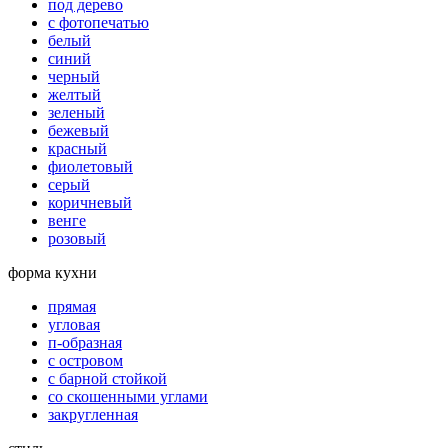
под дерево
с фотопечатью
белый
синий
черный
желтый
зеленый
бежевый
красный
фиолетовый
серый
коричневый
венге
розовый
форма кухни
прямая
угловая
п-образная
с островом
с барной стойкой
со скошенными углами
закругленная