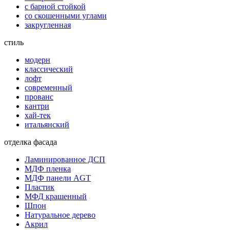
с барной стойкой
со скошенными углами
закругленная
стиль
модерн
классический
лофт
современный
прованс
кантри
хай-тек
итальянский
отделка фасада
Ламинированное ДСП
МДФ пленка
МДФ панели AGT
Пластик
МФД крашенный
Шпон
Натуральное дерево
Акрил