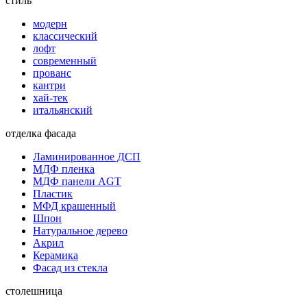
стиль
модерн
классический
лофт
современный
прованс
кантри
хай-тек
итальянский
отделка фасада
Ламинированное ДСП
МДФ пленка
МДФ панели AGT
Пластик
МФД крашенный
Шпон
Натуральное дерево
Акрил
Керамика
Фасад из стекла
столешница