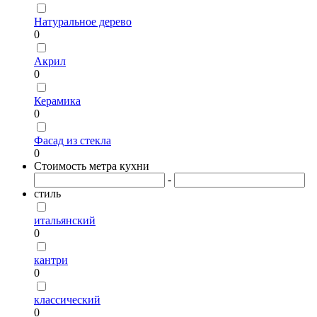
Натуральное дерево
0
Акрил
0
Керамика
0
Фасад из стекла
0
Стоимость метра кухни
-
стиль
итальянский
0
кантри
0
классический
0