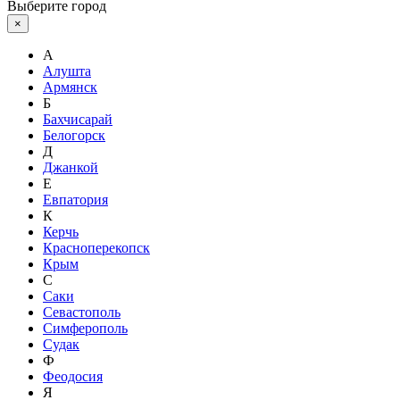
Выберите город
×
А
Алушта
Армянск
Б
Бахчисарай
Белогорск
Д
Джанкой
Е
Евпатория
К
Керчь
Красноперекопск
Крым
С
Саки
Севастополь
Симферополь
Судак
Ф
Феодосия
Я