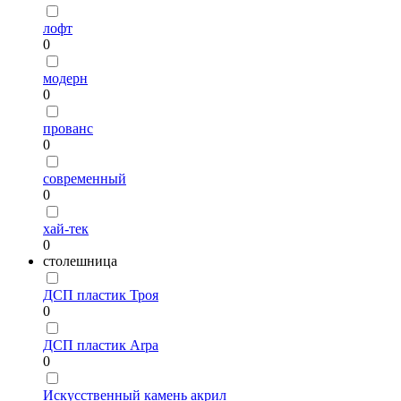
лофт
0
модерн
0
прованс
0
современный
0
хай-тек
0
столешница
ДСП пластик Троя
0
ДСП пластик Arpa
0
Искусственный камень акрил