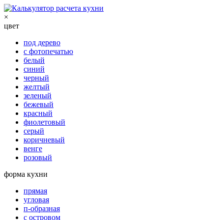
×
цвет
под дерево
с фотопечатью
белый
синий
черный
желтый
зеленый
бежевый
красный
фиолетовый
серый
коричневый
венге
розовый
форма кухни
прямая
угловая
п-образная
с островом