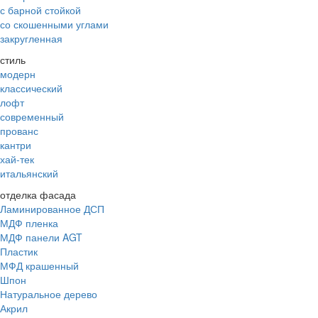
с барной стойкой
со скошенными углами
закругленная
стиль
модерн
классический
лофт
современный
прованс
кантри
хай-тек
итальянский
отделка фасада
Ламинированное ДСП
МДФ пленка
МДФ панели AGT
Пластик
МФД крашенный
Шпон
Натуральное дерево
Акрил