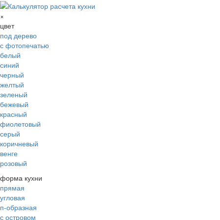
×
цвет
под дерево
с фотопечатью
белый
синий
черный
желтый
зеленый
бежевый
красный
фиолетовый
серый
коричневый
венге
розовый
форма кухни
прямая
угловая
п-образная
с островом