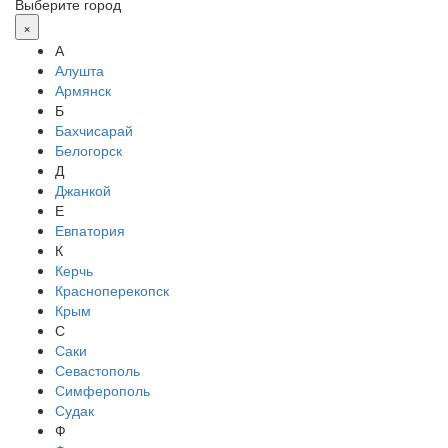
Выберите город
×
А
Алушта
Армянск
Б
Бахчисарай
Белогорск
Д
Джанкой
Е
Евпатория
К
Керчь
Красноперекопск
Крым
С
Саки
Севастополь
Симферополь
Судак
Ф