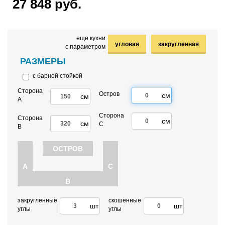
27 848 руб.
еще кухни
угловая
закругленная
с параметром
РАЗМЕРЫ
с барной стойкой
Сторона
Остров
см
см
А
Сторона
Сторона
см
см
C
B
ОСТРОВ
A
C
B
закругленные
скошенные
шт
шт
углы
углы