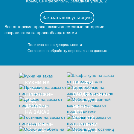
Крым, Симферополь, Западная улица, 2
Заказать консультацию
Все авторские права, включая смежные авторские,
сохраняются за правообладателями
Политика конфиденциальности
Согласие на обработку персональных данных
КУХНИ НА
ШКАФЫ-
ЗАКАЗ
КУПЕ НА
ЗАКАЗ
ПРИХОЖИЕ
ГАРДЕРОБНЫЕ
ПОД
НА ЗАКАЗ
ЗАКАЗ
ДЕТСКИЕ
МЕБЕЛЬ
НА ЗАКАЗ
ДЛЯ
ВАННОЙ
ГОСТИНЫЕ
СПАЛЬНИ
НА ЗАКАЗ
НА ЗАКАЗ