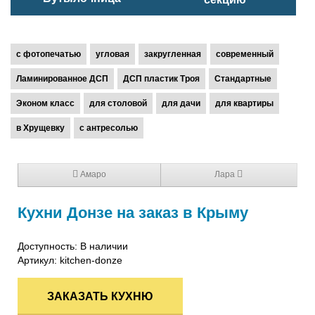
с фотопечатью
угловая
закругленная
современный
Ламинированное ДСП
ДСП пластик Троя
Стандартные
Эконом класс
для столовой
для дачи
для квартиры
в Хрущевку
с антресолью
Амаро
Лара
Кухни Донзе на заказ в Крыму
Доступность: В наличии
Артикул:
kitchen-donze
ЗАКАЗАТЬ КУХНЮ