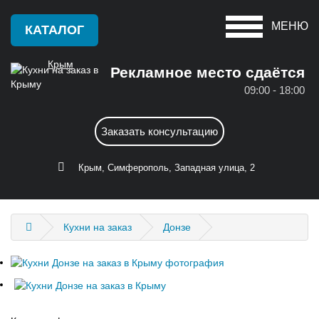
МЕНЮ
КАТАЛОГ
Крым
Рекламное место сдаётся
09:00 - 18:00
Красноперекопск
А
Заказать консультацию
Крым
Алушта
С
Крым, Симферополь, Западная улица, 2
Армянск
Саки
Б
Севастополь
Кухни на заказ
Донзе
Бахчисарай
Симферополь
Белогорск
Судак
Д
Ф
Джанкой