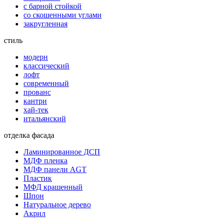
с барной стойкой
со скошенными углами
закругленная
стиль
модерн
классический
лофт
современный
прованс
кантри
хай-тек
итальянский
отделка фасада
Ламинированное ДСП
МДФ пленка
МДФ панели AGT
Пластик
МФД крашенный
Шпон
Натуральное дерево
Акрил