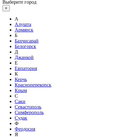
Выберите город
×
А
Алушта
Армянск
Б
Бахчисарай
Белогорск
Д
Джанкой
Е
Евпатория
К
Керчь
Красноперекопск
Крым
С
Саки
Севастополь
Симферополь
Судак
Ф
Феодосия
Я