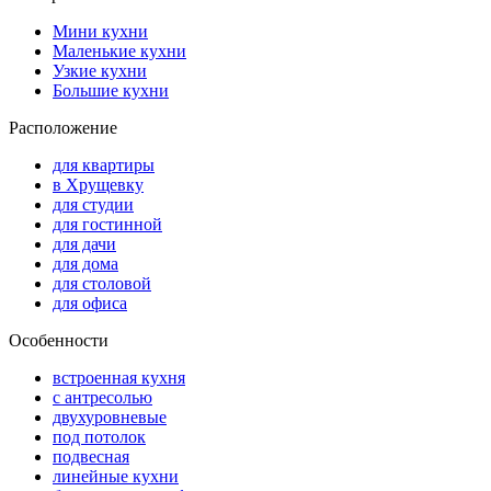
Мини кухни
Маленькие кухни
Узкие кухни
Большие кухни
Расположение
для квартиры
в Хрущевку
для студии
для гостинной
для дачи
для дома
для столовой
для офиса
Особенности
встроенная кухня
с антресолью
двухуровневые
под потолок
подвесная
линейные кухни