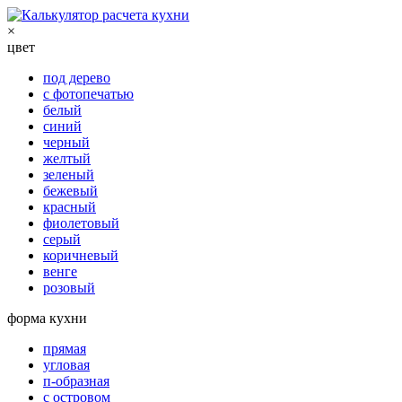
×
цвет
под дерево
с фотопечатью
белый
синий
черный
желтый
зеленый
бежевый
красный
фиолетовый
серый
коричневый
венге
розовый
форма кухни
прямая
угловая
п-образная
с островом