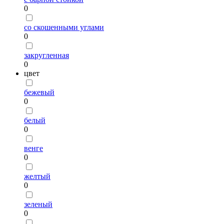
0
со скошенными углами
0
закругленная
0
цвет
бежевый
0
белый
0
венге
0
желтый
0
зеленый
0