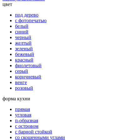
цвет
под дерево
с фотопечатью
белый
синий
черный
желтый
зеленый
бежевый
красный
фиолетовый
серый
коричневый
венге
розовый
форма кухни
прямая
угловая
п-образная
с островом
с барной стойкой
со скошенными углами