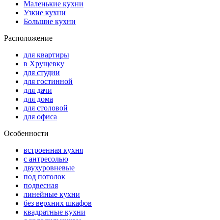
Маленькие кухни
Узкие кухни
Большие кухни
Расположение
для квартиры
в Хрущевку
для студии
для гостинной
для дачи
для дома
для столовой
для офиса
Особенности
встроенная кухня
с антресолью
двухуровневые
под потолок
подвесная
линейные кухни
без верхних шкафов
квадратные кухни