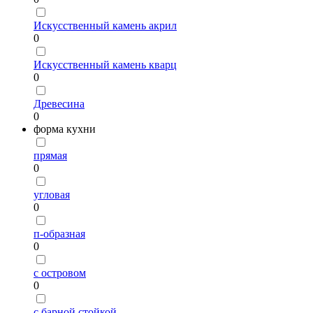
Искусственный камень акрил
0
Искусственный камень кварц
0
Древесина
0
форма кухни
прямая
0
угловая
0
п-образная
0
с островом
0
с барной стойкой