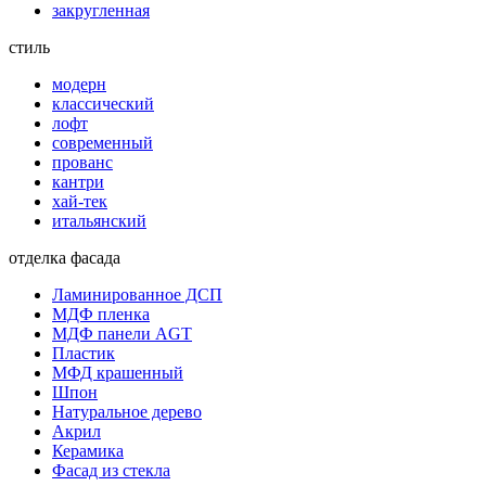
закругленная
стиль
модерн
классический
лофт
современный
прованс
кантри
хай-тек
итальянский
отделка фасада
Ламинированное ДСП
МДФ пленка
МДФ панели AGT
Пластик
МФД крашенный
Шпон
Натуральное дерево
Акрил
Керамика
Фасад из стекла