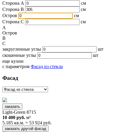
Сторона А
см
Сторона B
см
Остров
см
Сторона C
см
A
Остров
B
C
закругленные углы
шт
скошенные углы
шт
еще кухни
с параметром
Фасад из стекла
Фасад
заказать
Light-Green 8715
10 400 руб.
м²
5.185 кв.м. = 53 924 руб.
заказать другой фасад