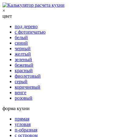
×
цвет
под дерево
с фотопечатью
белый
синий
черный
желтый
зеленый
бежевый
красный
фиолетовый
серый
коричневый
венге
розовый
форма кухни
прямая
угловая
п-образная
с островом