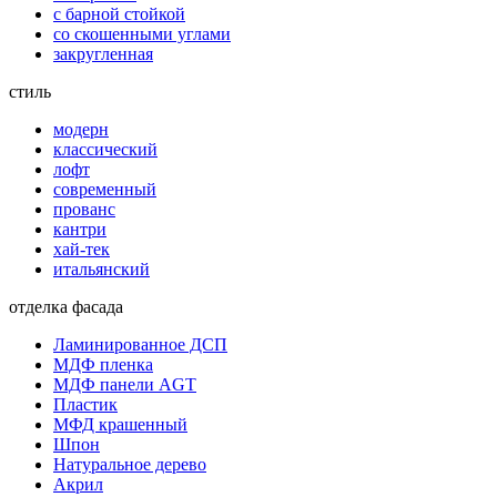
с барной стойкой
со скошенными углами
закругленная
стиль
модерн
классический
лофт
современный
прованс
кантри
хай-тек
итальянский
отделка фасада
Ламинированное ДСП
МДФ пленка
МДФ панели AGT
Пластик
МФД крашенный
Шпон
Натуральное дерево
Акрил