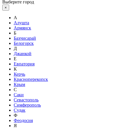
Выберите город
×
А
Алушта
Армянск
Б
Бахчисарай
Белогорск
Д
Джанкой
Е
Евпатория
К
Керчь
Красноперекопск
Крым
С
Саки
Севастополь
Симферополь
Судак
Ф
Феодосия
Я