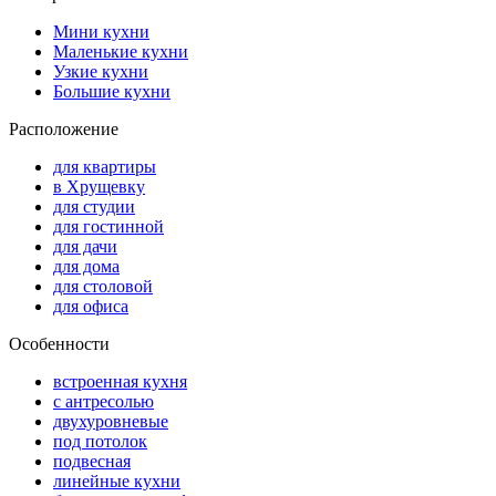
Мини кухни
Маленькие кухни
Узкие кухни
Большие кухни
Расположение
для квартиры
в Хрущевку
для студии
для гостинной
для дачи
для дома
для столовой
для офиса
Особенности
встроенная кухня
с антресолью
двухуровневые
под потолок
подвесная
линейные кухни