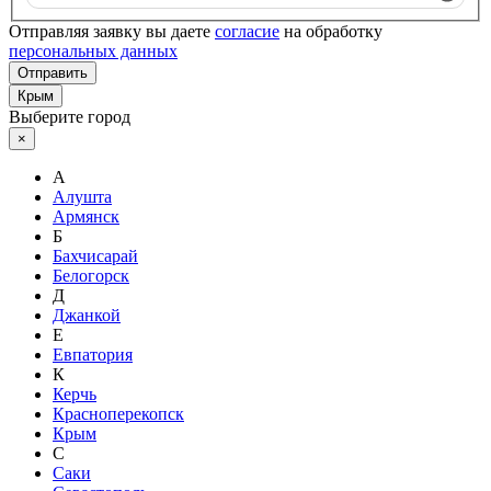
Отправляя заявку вы даете
согласие
на обработку
персональных данных
Отправить
Крым
Выберите город
×
А
Алушта
Армянск
Б
Бахчисарай
Белогорск
Д
Джанкой
Е
Евпатория
К
Керчь
Красноперекопск
Крым
С
Саки