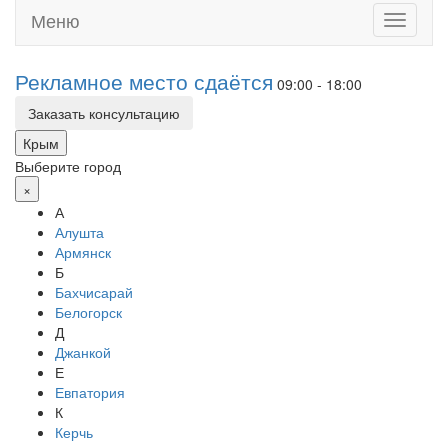
Меню
Toggle
navigati
Рекламное место сдаётся
09:00 - 18:00
Заказать консультацию
Крым
Выберите город
×
А
Алушта
Армянск
Б
Бахчисарай
Белогорск
Д
Джанкой
Е
Евпатория
К
Керчь