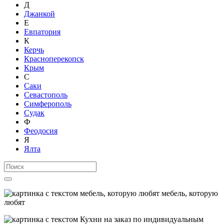
Д
Джанкой
Е
Евпатория
К
Керчь
Красноперекопск
Крым
С
Саки
Севастополь
Симферополь
Судак
Ф
Феодосия
Я
Ялта
мебель, которую
любят