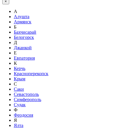
×
А
Алушта
Армянск
Б
Бахчисарай
Белогорск
Д
Джанкой
Е
Евпатория
К
Керчь
Красноперекопск
Крым
С
Саки
Севастополь
Симферополь
Судак
Ф
Феодосия
Я
Ялта