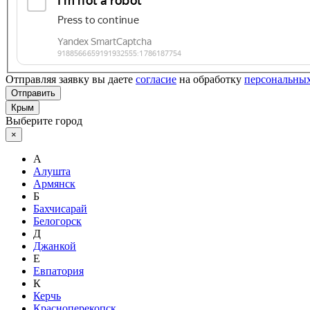
Отправляя заявку вы даете
согласие
на обработку
персональны
Отправить
Крым
Выберите город
×
А
Алушта
Армянск
Б
Бахчисарай
Белогорск
Д
Джанкой
Е
Евпатория
К
Керчь
Красноперекопск